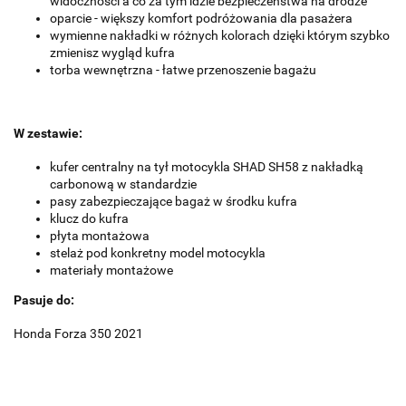
widoczności a co za tym idzie bezpieczeństwa na drodze
oparcie - większy komfort podróżowania dla pasażera
wymienne nakładki w różnych kolorach dzięki którym szybko
zmienisz wygląd kufra
torba wewnętrzna - łatwe przenoszenie bagażu
W zestawie:
kufer centralny na tył motocykla SHAD SH58 z nakładką
carbonową w standardzie
pasy zabezpieczające bagaż w środku kufra
klucz do kufra
płyta montażowa
stelaż pod konkretny model motocykla
materiały montażowe
Pasuje do:
Honda Forza 350 2021