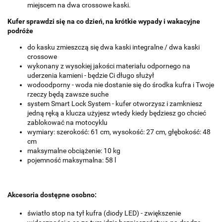
miejscem na dwa crossowe kaski.
Kufer sprawdzi się na co dzień, na krótkie wypady i wakacyjne
podróże
do kasku zmieszczą się dwa kaski integralne / dwa kaski
crossowe
wykonany z wysokiej jakości materiału odpornego na
uderzenia kamieni - będzie Ci długo służył
wodoodporny - woda nie dostanie się do środka kufra i Twoje
rzeczy będą zawsze suche
system Smart Lock System - kufer otworzysz i zamkniesz
jedną ręką a klucza użyjesz wtedy kiedy będziesz go chcieć
zablokować na motocyklu
wymiary: szerokość: 61 cm, wysokość: 27 cm, głębokość: 48
cm
maksymalne obciążenie: 10 kg
pojemność maksymalna: 58 l
Akcesoria dostępne osobno:
światło stop na tył kufra (diody LED) - zwiększenie