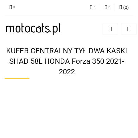
(
0
)
PLN
Zaloguj się
Zarejestruj się
GBP
Dodaj zgłoszenie
EUR
KUFER CENTRALNY TYŁ DWA KASKI
SHAD 58L HONDA Forza 350 2021-
2022