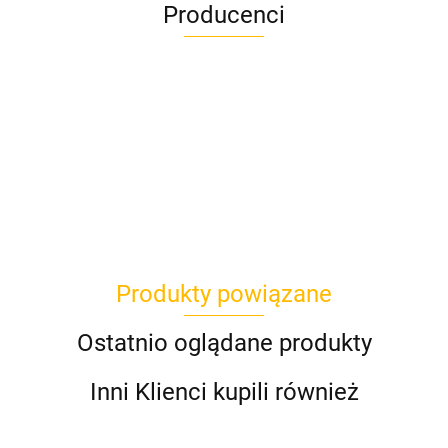
Producenci
Givi
Produkty powiązane
Hepco&Becker
Ostatnio oglądane produkty
Inni Klienci kupili również